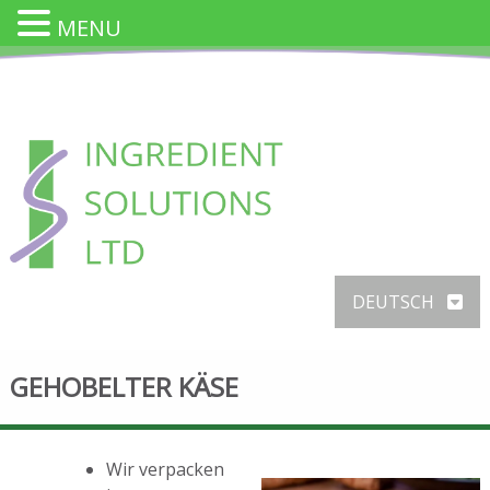
MENU
Skip
to
content
INGREDIENT SOLUTION
DEUTSCH
Innovative Käsezutaten für die Lebensmittelindustrie
GEHOBELTER KÄSE
Wir verpacken