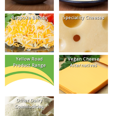
Bespoke Blends
Speciality Cheeses
Yellow Road
Vegan Cheese
Product Range
Alternatives
Other Dairy
Commodities